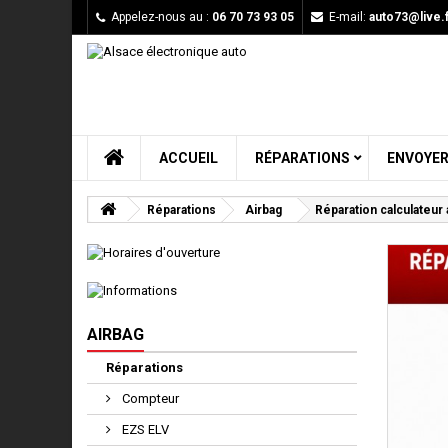
Appelez-nous au :
06 70 73 93 05
E-mail:
auto73@live.f
ACCUEIL
RÉPARATIONS
ENVOYER
Réparations
Airbag
Réparation calculateur 
AIRBAG
Réparations
Compteur
EZS ELV