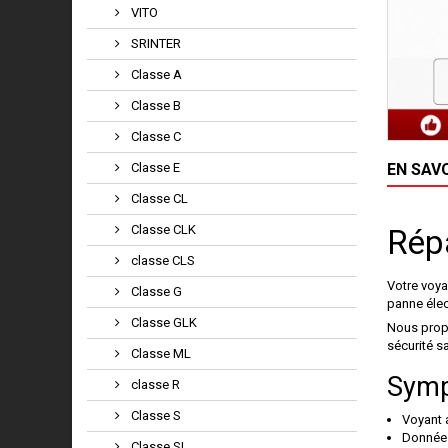
VITO
SRINTER
Classe A
Classe B
Classe C
Classe E
EN SAV
Classe CL
Classe CLK
Répa
classe CLS
Votre voya
Classe G
panne élec
Classe GLK
Nous propo
sécurité s
Classe ML
Symp
classe R
Classe S
Voyant 
Données
Classe SL