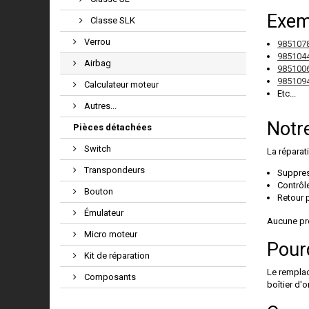
Exem
Classe SLK
Verrou
985107
985104
Airbag
985100
985109
Calculateur moteur
Etc...
Autres...
Notre
Pièces détachées
Switch
La réparat
Transpondeurs
Suppres
Contrôl
Bouton
Retour p
Émulateur
Aucune pr
Micro moteur
Pour
Kit de réparation
Le remplac
Composants
boîtier d'o