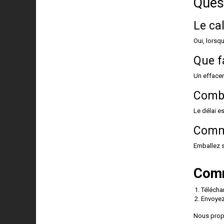
Ques
Le ca
Oui, lorsq
Que f
Un effacem
Combi
Le délai e
Comme
Emballez s
Comm
Télécha
Envoyez
Nous propo