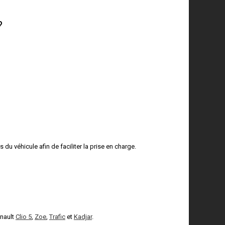
?
u véhicule afin de faciliter la prise en charge.
enault
Clio 5
,
Zoe
,
Trafic
et
Kadjar
.