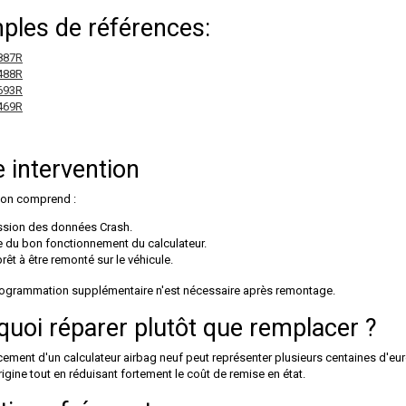
ples de références:
887R
488R
693R
469R
 intervention
ion comprend :
sion des données Crash.
e du bon fonctionnement du calculateur.
rêt à être remonté sur le véhicule.
ogrammation supplémentaire n'est nécessaire après remontage.
quoi réparer plutôt que remplacer ?
ement d'un calculateur airbag neuf peut représenter plusieurs centaines d'eu
rigine tout en réduisant fortement le coût de remise en état.