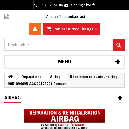
06 70 73 93 05
auto73@live.fr
Panier:
0
Produits
0,00 €
MENU
Réparations
Airbag
Réparation calculateur airbag
985109469R A3C00492201 Renault
AIRBAG