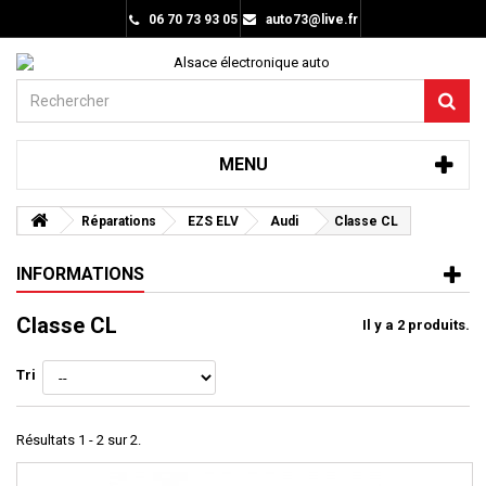
06 70 73 93 05
auto73@live.fr
MENU
Réparations
EZS ELV
Audi
Classe CL
INFORMATIONS
Classe CL
Il y a 2 produits.
Tri
Résultats 1 - 2 sur 2.