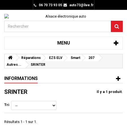
06 70 73 93 05
auto73@live.fr
MENU
Réparations
EZS ELV
Smart
207
Autres...
SRINTER
INFORMATIONS
SRINTER
Il y a 1 produit.
Tri
Résultats 1 - 1 sur 1.