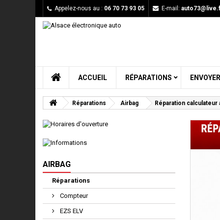
Appelez-nous au :
06 70 73 93 05
E-mail:
auto73@live.f
ACCUEIL
RÉPARATIONS
ENVOYER
Réparations
Airbag
Réparation calculateur 
AIRBAG
Réparations
Compteur
EZS ELV