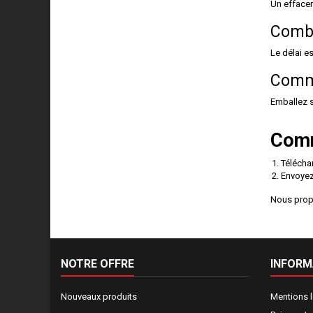
Un effacem
Combi
Le délai e
Comme
Emballez s
Comm
Télécha
Envoyez
Nous propo
NOTRE OFFRE
INFORM
Nouveaux produits
Mentions 