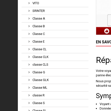
VITO
SRINTER
Classe A
Classe B
Classe C
Classe E
EN SAV
Classe CL
Classe CLK
Répa
classe CLS
Votre voya
Classe G
panne élec
Classe GLK
Nous propo
sécurité s
Classe ML
Symp
classe R
Classe S
Voyant 
Données
Classe SL