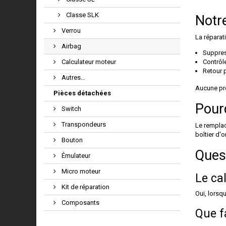
Classe SLK
Notre
Verrou
La réparat
Airbag
Suppres
Calculateur moteur
Contrôl
Retour p
Autres...
Aucune pr
Pièces détachées
Pour
Switch
Transpondeurs
Le remplac
boîtier d'o
Bouton
Ques
Émulateur
Micro moteur
Le ca
Kit de réparation
Oui, lorsq
Composants
Que f