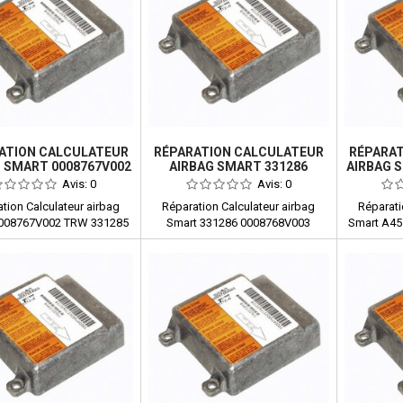
ATION CALCULATEUR
RÉPARATION CALCULATEUR
RÉPARA
 SMART 0008767V002
AIRBAG SMART 331286
AIRBAG 
TRW 331285
0008768V003
Avis:
0
Avis:
0
tion Calculateur airbag
Réparation Calculateur airbag
Réparati
0008767V002 TRW 331285
Smart 331286 0008768V003
Smart A4