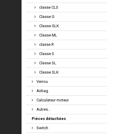
classe CLS
Classe G
Classe GLK
Classe ML
classe R
Classe S
Classe SL
Classe SLK
Verrou
Airbag
Calculateur moteur
Autres...
Pièces détachées
Switch