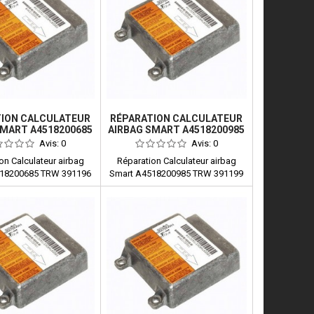
TION CALCULATEUR
RÉPARATION CALCULATEUR
SMART A4518200685
AIRBAG SMART A4518200985
TRW 391196
TRW 391199
Avis:
0
Avis:
0
on Calculateur airbag
Réparation Calculateur airbag
518200685 TRW 391196
Smart A4518200985 TRW 391199