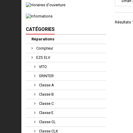
Smart
Résultats 1
CATÉGORIES
Réparations
Compteur
EZS ELV
VITO
SRINTER
Classe A
Classe B
Classe C
Classe E
Classe CL
Classe CLK