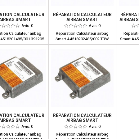
ATION CALCULATEUR
RÉPARATION CALCULATEUR
RÉPARA
AIRBAG SMART
AIRBAG SMART
AIRBAG 
8201485/001 391205
A4518202485/002 TRW
Avis:
0
Avis:
0
391232
tion Calculateur airbag
Réparation Calculateur airbag
Réparati
A4518201485/001 391205
Smart A4518202485/002 TRW
Smart A4
391232
ATION CALCULATEUR
RÉPARATION CALCULATEUR
AIRBAG SMART
AIRBAG SMART
19015000/Q02 TRW
A4519017600/Q02 391270
Avis:
0
Avis:
0
391248
tion Calculateur airbag
Réparation Calculateur airbag