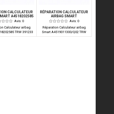
TION CALCULATEUR
RÉPARATION CALCULATEUR
SMART A4518202585
AIRBAG SMART
TRW 391233
A4519011300/Q02 TRW
Avis:
0
Avis:
0
391245
on Calculateur airbag
Réparation Calculateur airbag
518202585 TRW 391233
Smart A4519011300/Q02 TRW
391245