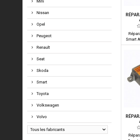
Mini
Nissan
RÉPAR
Opel
A451
Répara
Peugeot
Smart 
Renault
Seat
Skoda
Smart
Toyota
Volkswagen
RÉPAR
Volvo
A45
Tous les fabricants
Répara