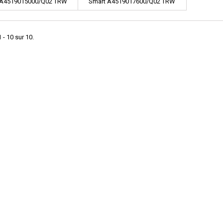
 A4519015000/Q02 TRW
Smart A4519017600/Q02 TRW
391248
391270
 - 10 sur 10.