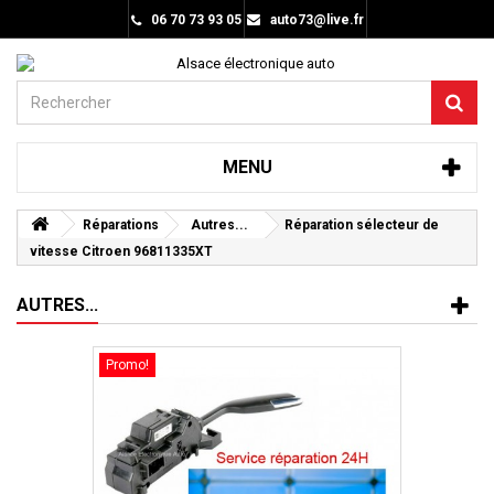
06 70 73 93 05
auto73@live.fr
MENU
Réparations
Autres...
Réparation sélecteur de
vitesse Citroen 96811335XT
AUTRES...
Promo!