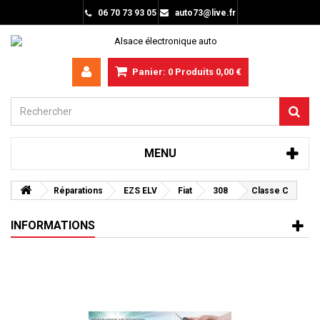
06 70 73 93 05
auto73@live.fr
Panier:
0
Produits
0,00 €
MENU
Réparations
EZS ELV
Fiat
308
Classe C
INFORMATIONS