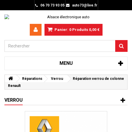
06 70 73 93 05
auto73@live.fr
Panier:
0
Produits
0,00 €
MENU
Réparations
Verrou
Réparation verrou de colonne
Renault
VERROU