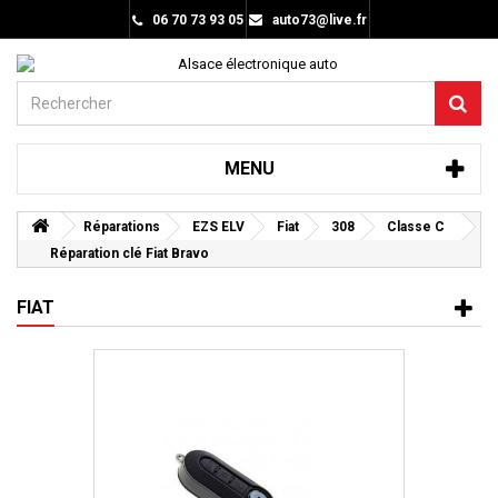
06 70 73 93 05
auto73@live.fr
MENU
Réparations
EZS ELV
Fiat
308
Classe C
Réparation clé Fiat Bravo
FIAT