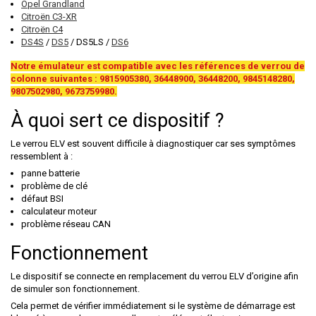
Opel Grandland
Citroën C3-XR
Citroën C4
DS4S
/
DS5
/ DS5LS /
DS6
Notre émulateur est compatible avec les références de verrou de
colonne suivantes : 9815905380, 36448900, 36448200, 9845148280,
9807502980, 9673759980.
À quoi sert ce dispositif ?
Le verrou ELV est souvent difficile à diagnostiquer car ses symptômes
ressemblent à :
panne batterie
problème de clé
défaut BSI
calculateur moteur
problème réseau CAN
Fonctionnement
Le dispositif se connecte en remplacement du verrou ELV d’origine afin
de simuler son fonctionnement.
Cela permet de vérifier immédiatement si le système de démarrage est