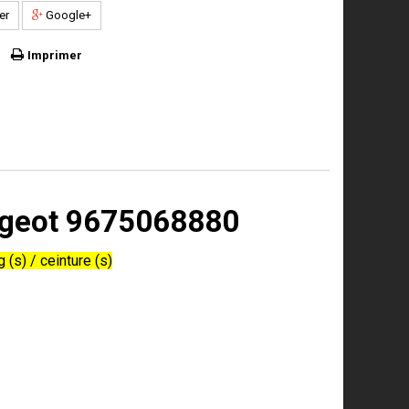
er
Google+
Imprimer
eugeot 9675068880
 (s) / ceinture (s)