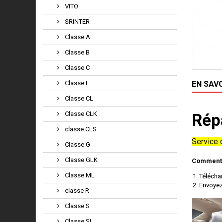
VITO
SRINTER
Classe A
Classe B
Classe C
Classe E
EN SAV
Classe CL
Classe CLK
Rép
classe CLS
Service d
Classe G
Classe GLK
Comment 
Classe ML
Télécha
Envoyez
classe R
Classe S
Classe SL