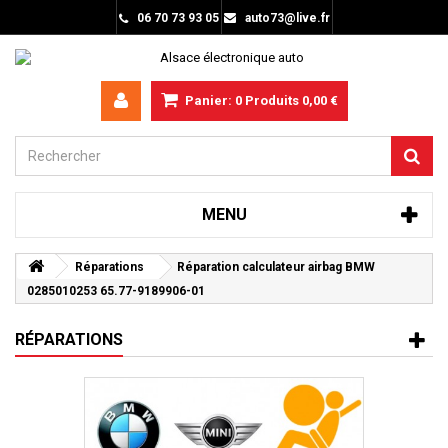
06 70 73 93 05
auto73@live.fr
Panier:
0
Produits
0,00 €
MENU
Réparations
Réparation calculateur airbag BMW
0285010253 65.77-9189906-01
RÉPARATIONS