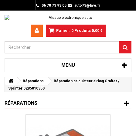
06 70 73 93 05
auto73@live.fr
Panier:
0
Produits
0,00 €
MENU
Réparations
Réparation calculateur airbag Crafter /
Sprinter 0285010350
RÉPARATIONS