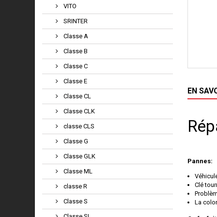
VITO
SRINTER
Classe A
Classe B
Classe C
Classe E
EN SAV
Classe CL
Classe CLK
Rép
classe CLS
Classe G
Classe GLK
Pannes:
Classe ML
Véhicul
Clé tou
classe R
Problèm
Classe S
La colo
Classe SL