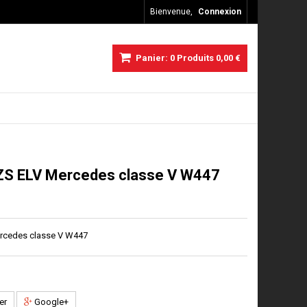
Bienvenue,
Connexion
Panier:
0
Produits
0,00 €
ZS ELV Mercedes classe V W447
ercedes classe V W447
er
Google+