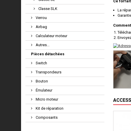
Ce forfait
Classe SLK
La répar
Garanti
Verrou
Comment 
Airbag
Télécha
Calculateur moteur
Envoyez
Autres...
Pièces détachées
Switch
Transpondeurs
Bouton
Émulateur
Micro moteur
ACCESS
Kit de réparation
Composants