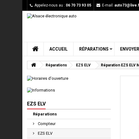
Appelez-nous au :
06 70 73 93 05
E-mail:
auto73@live.f
ACCUEIL
RÉPARATIONS
ENVOYER
Réparations
EZS ELV
Réparation EZS ELV 
EZS ELV
Réparations
Compteur
EZS ELV