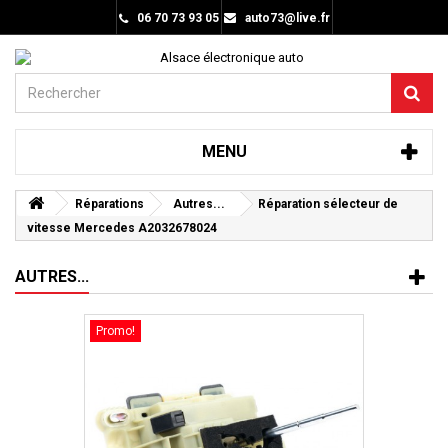
06 70 73 93 05
auto73@live.fr
MENU
Réparations
Autres...
Réparation sélecteur de
vitesse Mercedes A2032678024
AUTRES...
Promo!