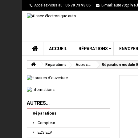
Appelez-nous au :
06 70 73 93 05
E-mail:
auto73@live.f
ACCUEIL
RÉPARATIONS
ENVOYER
Réparations
Autres...
Réparation module B
AUTRES...
Réparations
Compteur
EZS ELV