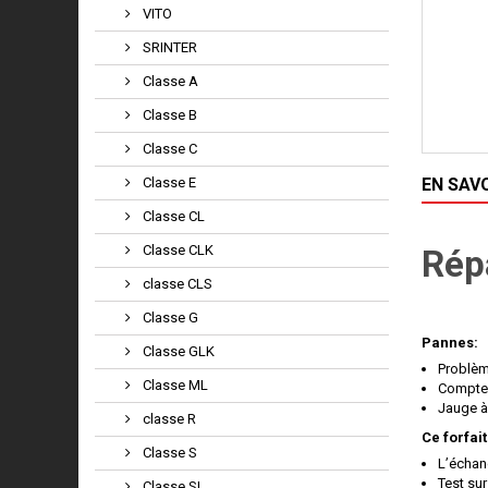
VITO
SRINTER
Classe A
Classe B
Classe C
Classe E
EN SAV
Classe CL
Classe CLK
Rép
classe CLS
Classe G
Pannes:
Classe GLK
Problè
Classe ML
Compteu
Jauge à
classe R
Ce forfait
Classe S
L’échan
Test sur
Classe SL