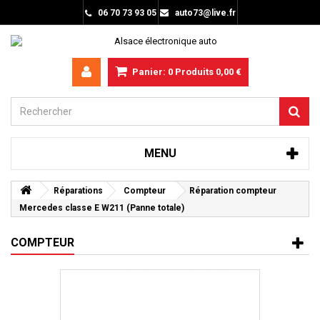
06 70 73 93 05
auto73@live.fr
Panier:
0
Produits
0,00 €
MENU
Réparations
Compteur
Réparation compteur
Mercedes classe E W211 (Panne totale)
COMPTEUR