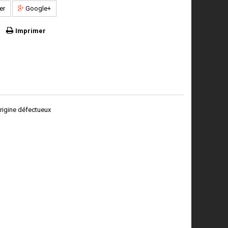
er
Google+
Imprimer
rigine défectueux