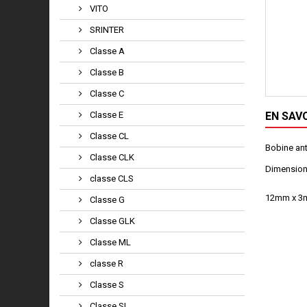
VITO
SRINTER
Classe A
Classe B
Classe C
Classe E
EN SAV
Classe CL
Bobine an
Classe CLK
Dimension
classe CLS
12mm x 
Classe G
Classe GLK
Classe ML
classe R
Classe S
Classe SL