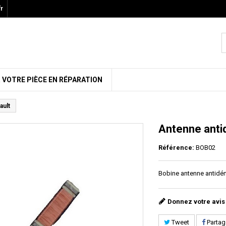
r
 VOTRE PIÈCE EN RÉPARATION
ault
Antenne anti
Référence:
BOB02
Bobine antenne antidém
Donnez votre avis
Tweet
Partag