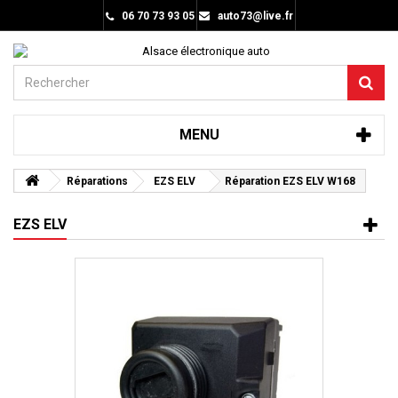
06 70 73 93 05
auto73@live.fr
MENU
Réparations
EZS ELV
Réparation EZS ELV W168
EZS ELV