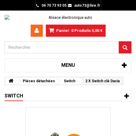
06 70 73 93 05
auto73@live.fr
Panier:
0
Produits
0,00 €
MENU
Pièces détachées
Switch
2 X Switch clé Dacia
SWITCH