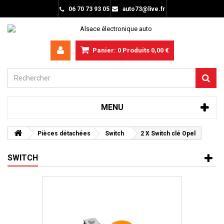
06 70 73 93 05
auto73@live.fr
Panier:
0
Produits
0,00 €
MENU
Pièces détachées
Switch
2 X Switch clé Opel
SWITCH