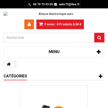
06 70 73 93 05
auto73@live.fr
Panier:
0
Produits
0,00 €
MENU
CATÉGORIES