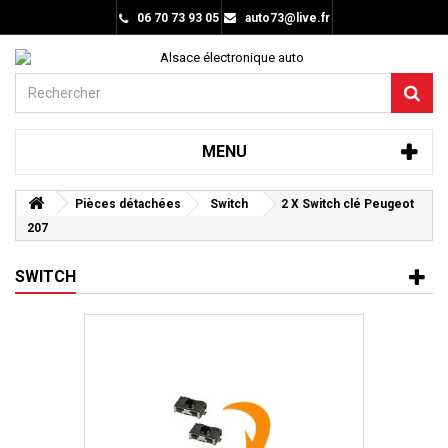
06 70 73 93 05
auto73@live.fr
MENU
Pièces détachées
Switch
2 X Switch clé Peugeot
207
SWITCH