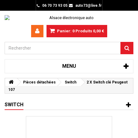
06 70 73 93 05
auto73@live.fr
Panier:
0
Produits
0,00 €
MENU
Pièces détachées
Switch
2 X Switch clé Peugeot
107
SWITCH