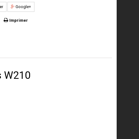
er
Google+
Imprimer
es W210