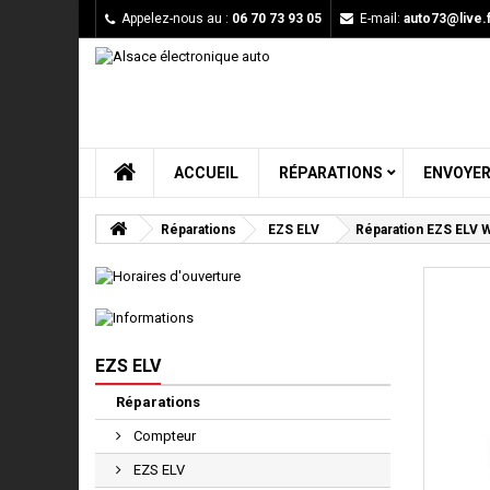
Appelez-nous au :
06 70 73 93 05
E-mail:
auto73@live.f
ACCUEIL
RÉPARATIONS
ENVOYER
Réparations
EZS ELV
Réparation EZS ELV 
EZS ELV
Réparations
Compteur
EZS ELV