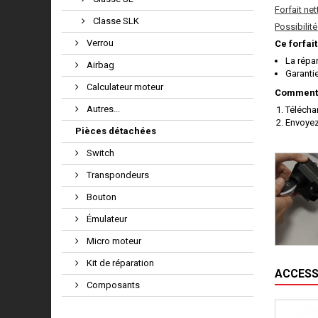
Forfait ne
Classe SLK
Possibilit
Verrou
Ce forfait
La répar
Airbag
Garanti
Calculateur moteur
Comment 
Autres...
Télécha
Envoyez
Pièces détachées
Switch
Transpondeurs
Bouton
Émulateur
Micro moteur
Kit de réparation
ACCESS
Composants