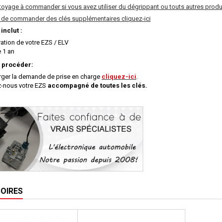
ttoyage à commander si vous avez utiliser du dégrippant ou touts autres produ
é de commander des clés supplémentaires cliquez-ici
 inclut :
ation de votre EZS / ELV
e 1 an
procéder:
rger la demande de prise en charge
cliquez-ici
.
-nous votre EZS
accompagné de toutes les clés.
OIRES