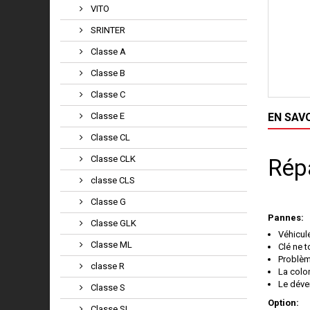
VITO
SRINTER
Classe A
Classe B
Classe C
Classe E
EN SAV
Classe CL
Classe CLK
Rép
classe CLS
Classe G
Pannes:
Classe GLK
Véhicul
Classe ML
Clé ne 
Problèm
classe R
La colo
Le déve
Classe S
Option:
Classe SL