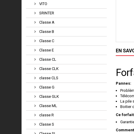
VITO
SRINTER
Classe A
Classe B
Classe C
Classe E
EN SAV
Classe CL
Classe CLK
Forf
classe CLS
Pannes:
Classe G
Problè
Télécom
Classe GLK
La pile
Classe ML
Boitier
Ce forfait
classe R
Garanti
Classe S
Comment 
Classe SL