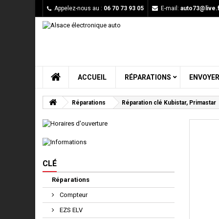
Appelez-nous au :
06 70 73 93 05
E-mail:
auto73@live.f
ACCUEIL
RÉPARATIONS
ENVOYER
Réparations
Réparation clé Kubistar, Primastar
CLÉ
Réparations
Compteur
EZS ELV