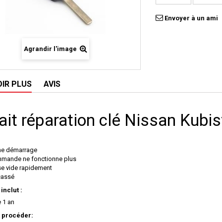
Envoyer à un ami
Agrandir l'image
OIR PLUS
AVIS
ait réparation clé Nissan Kubis
me démarrage
mande ne fonctionne plus
 se vide rapidement
 cassé
 inclut :
e 1 an
procéder: