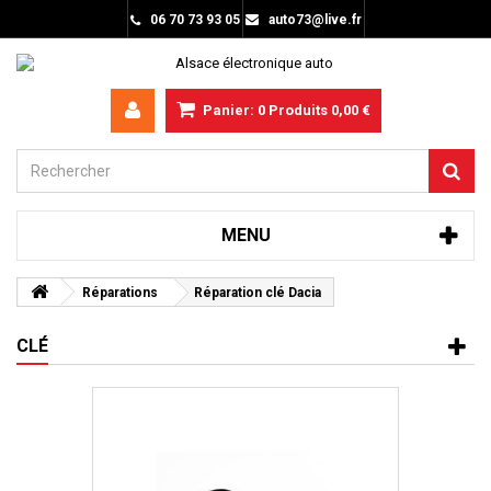
06 70 73 93 05
auto73@live.fr
Panier:
0
Produits
0,00 €
MENU
Réparations
Réparation clé Dacia
CLÉ