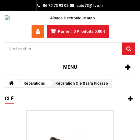
06 70 73 93 05
auto73@live.fr
Panier:
0
Produits
0,00 €
MENU
Réparations
Réparation Clé Xsara Picasso
CLÉ