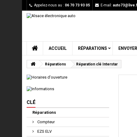
Appelez-nous au :
06 70 73 93 05
E-mail:
auto73@live.f
ACCUEIL
RÉPARATIONS
ENVOYER
Réparations
Réparation clé Interstar
CLÉ
Réparations
Compteur
EZS ELV