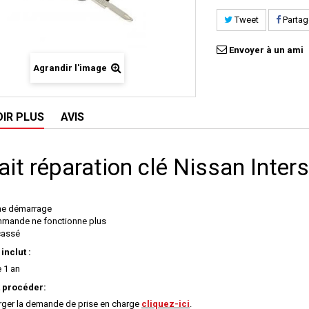
Tweet
Partag
Envoyer à un ami
Agrandir l'image
OIR PLUS
AVIS
ait réparation clé Nissan Inters
me démarrage
mande ne fonctionne plus
 cassé
 inclut :
e 1 an
procéder:
rger la demande de prise en charge
cliquez-ici
.