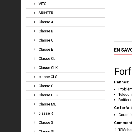
VITO
SRINTER
Classe A
Classe B
Classe C
Classe E
EN SAV
Classe CL
Classe CLK
Forf
classe CLS
Pannes:
Classe G
Problè
Télécom
Classe GLK
Boitier
Classe ML
Ce forfait
classe R
Garanti
Classe S
Comment 
Télécha
Classe SL