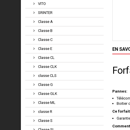
VITO
SRINTER
Classe A
Classe B
Classe C
Classe E
EN SAV
Classe CL
Classe CLK
Forf
classe CLS
Classe G
Pannes:
Classe GLK
Télécom
Classe ML
Boitier
Ce forfait
classe R
Garanti
Classe S
Comment 
Classe SL